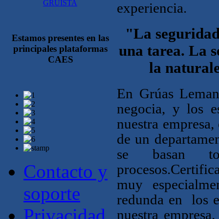
GRUISTA
experiencia.
"
La seguridad 
Estamos presentes en las
una tarea. La 
principales plataformas
CAES
la natura
En Grúas Leman,
negocia, y los e
nuestra empresa, 
de un departamen
se basan t
Contacto y
procesos.
Certific
muy especialmen
soporte
redunda en
los 
Privacidad
nuestra empresa.