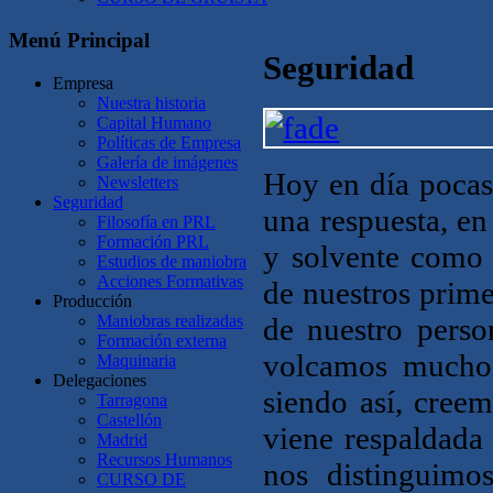
Menú Principal
Seguridad
Empresa
Nuestra historia
Capital Humano
Políticas de Empresa
Galería de imágenes
Hoy en día pocas
Newsletters
Seguridad
una respuesta, en
Filosofía en PRL
Formación PRL
y solvente como
Estudios de maniobra
Acciones Formativas
de nuestros prim
Producción
Maniobras realizadas
de nuestro perso
Formación externa
volcamos muchos
Maquinaria
Delegaciones
siendo así, creem
Tarragona
Castellón
viene respaldada
Madrid
Recursos Humanos
nos distinguimo
CURSO DE