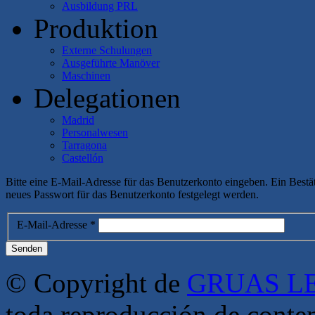
Ausbildung PRL
Produktion
Externe Schulungen
Ausgeführte Manöver
Maschinen
Delegationen
Madrid
Personalwesen
Tarragona
Castellón
Bitte eine E-Mail-Adresse für das Benutzerkonto eingeben. Ein Bestä
neues Passwort für das Benutzerkonto festgelegt werden.
E-Mail-Adresse
*
Senden
© Copyright de
GRUAS LE
toda reproducción de conte