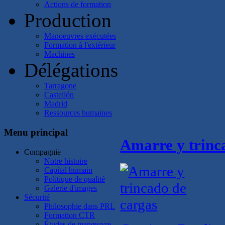
Actions de formation
Production
Manoeuvres exécutées
Formation à l'extérieur
Machines
Délégations
Tarragone
Castellón
Madrid
Ressources humaines
Menu principal
Amarre y trinc
Compagnie
Notre histoire
Capital humain
Politique de qualité
Galerie d'images
Sécurité
Philosophie dans PRL
Formation CTR
Études de manœuvre